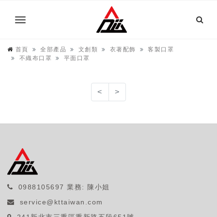
首頁
全部產品
文創類
衣著配飾
客製口罩
不織布口罩
平面口罩
<
>
0988105697
業務: 陳小姐
service@kttaiwan.com