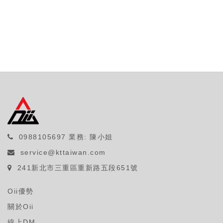
0988105697
業務: 陳小姐
service@kttaiwan.com
241新北市三重區重新路五段651號
Oii優勢
關於Oii
線上DM