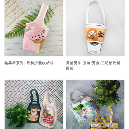
熱昇華系列│飲料折疊收納袋
局部燙印/直噴/燙金|三明治飲料
提袋