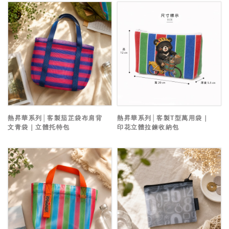
熱昇華系列│客製茄芷袋布肩背
熱昇華系列│客製T型萬用袋｜
文青袋｜立體托特包
印花立體拉鍊收納包