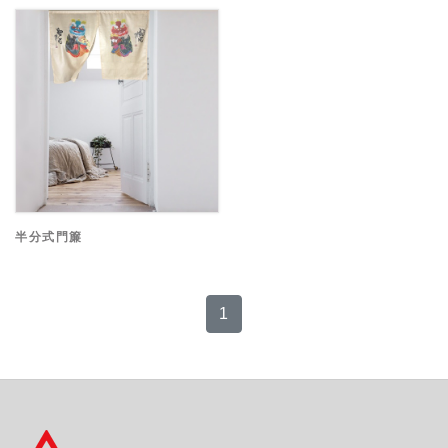
半分式門簾
1