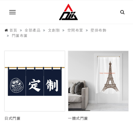
首頁
全部產品
文創類
空間布置
壁掛布飾
門簾布簾
日式門簾
一體式門簾