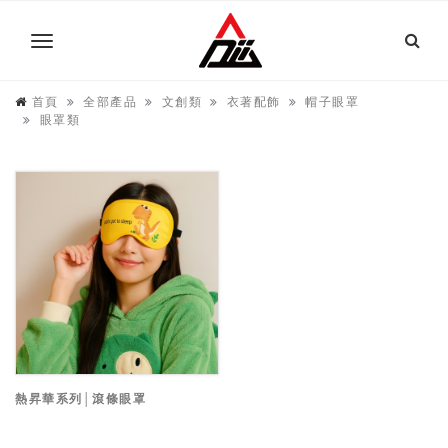
首頁
全部產品
文創類
衣著配飾
帽子眼罩
眼罩類
熱昇華系列│滾條眼罩