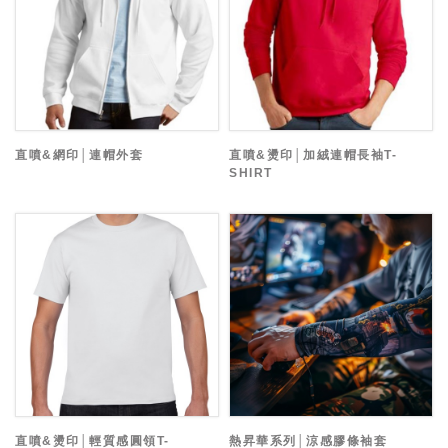
直噴&網印│連帽外套
直噴&燙印│加絨連帽長袖T-
SHIRT
直噴&燙印│輕質感圓領T-
熱昇華系列│涼感膠條袖套