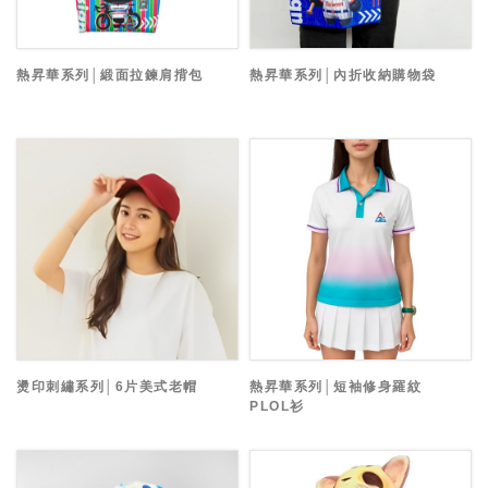
熱昇華系列│緞面拉鍊肩揹包
熱昇華系列│內折收納購物袋
燙印刺繡系列│6片美式老帽
熱昇華系列│短袖修身羅紋
PLOL衫