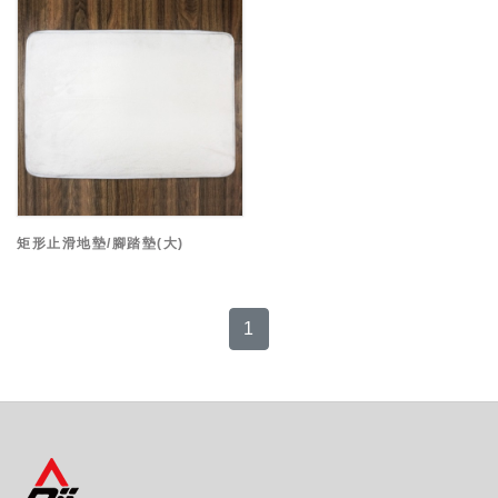
矩形止滑地墊/腳踏墊(大)
1