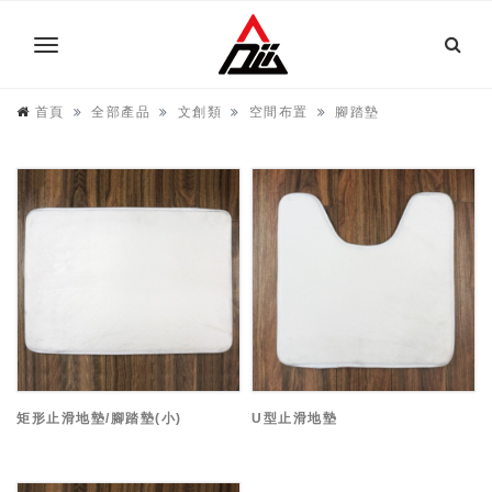
首頁
全部產品
文創類
空間布置
腳踏墊
矩形止滑地墊/腳踏墊(小)
U型止滑地墊