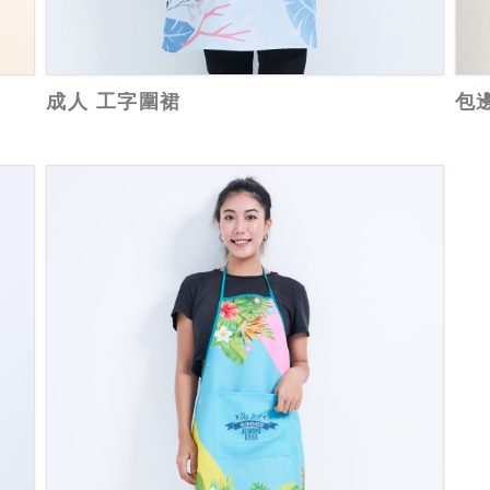
成人 工字圍裙
包