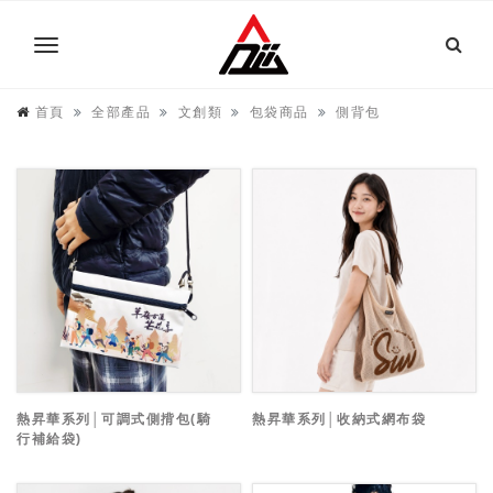
首頁
全部產品
文創類
包袋商品
側背包
熱昇華系列│可調式側揹包(騎
熱昇華系列│收納式網布袋
行補給袋)