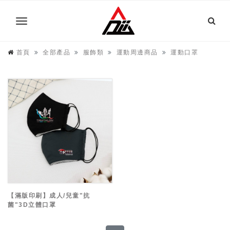
首頁
全部產品
服飾類
運動周邊商品
運動口罩
【滿版印刷】成人/兒童"抗
菌"3D立體口罩