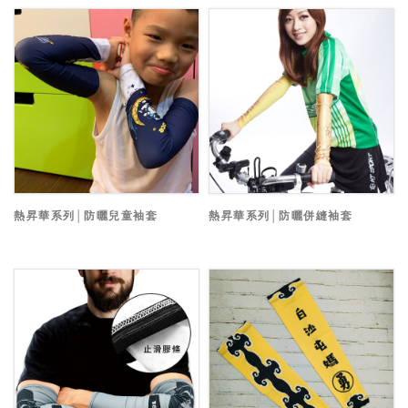
熱昇華系列│防曬兒童袖套
熱昇華系列│防曬併縫袖套