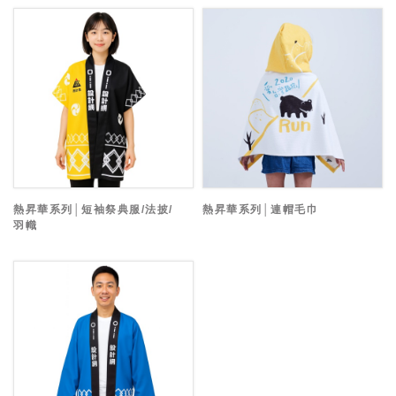
熱昇華系列│短袖祭典服/法披/
熱昇華系列│連帽毛巾
羽幟