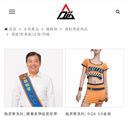
首頁
全部產品
服飾類
運動周邊商品
應援/祭典服/法披/羽織
熱昇華系列│榮譽肩帶值星背帶
熱昇華系列│RQ& SG套裝