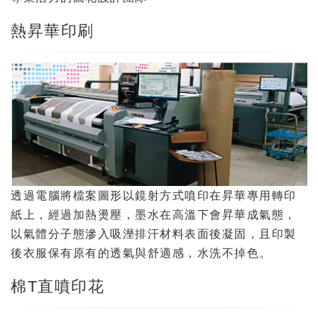
熱昇華印刷
透過電腦將檔案圖形以鏡射方式噴印在昇華專用轉印
紙上，經過加熱燙壓，墨水在高溫下會昇華成氣態，
以氣體分子態滲入吸溼排汗材料表面後凝固，且印製
後衣服保有原有的透氣與舒適感，水洗不掉色。
棉T直噴印花