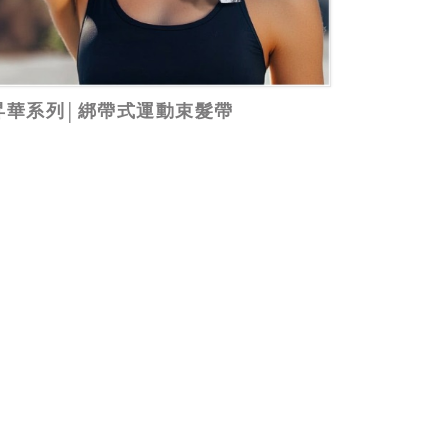
昇華系列│綁帶式運動束髮帶