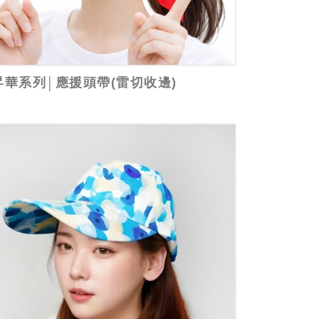
昇華系列│應援頭帶(雷切收邊)