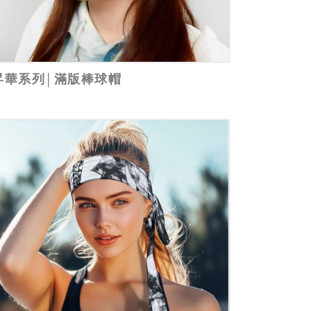
昇華系列│滿版棒球帽