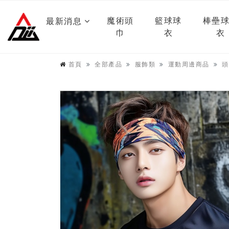
魔術頭
籃球球
棒壘
最新消息
巾
衣
衣
首頁
全部產品
服飾類
運動周邊商品
頭