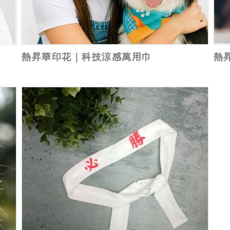
熱昇華印花｜科技涼感萬用巾
熱