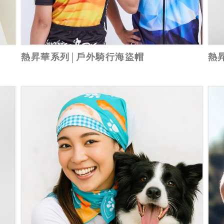
熱昇華系列│戶外騎行海盜帽
熱